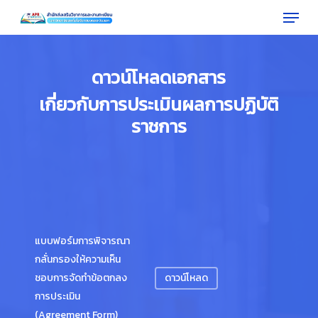
Menu
Skip
to
Close
main
Menu
content
ดาวน์โหลดเอกสาร
เกี่ยวกับการประเมินผลการปฏิบัติ
ราชการ
แบบฟอร์มการพิจารณา
กลั่นกรองให้ความเห็น
ชอบการจัดทำข้อตกลง
ดาวน์โหลด
การประเมิน
(Agreement Form)