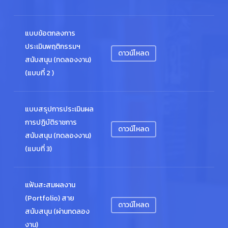
แบบข้อตกลงการ
ประเมินพฤติกรรมฯ
ดาวน์โหลด
สนับสนุน (ทดลองงาน)
(แบบที่ 2 )
แบบสรุปการประเมินผล
การปฏิบัติราชการ
ดาวน์โหลด
สนับสนุน (ทดลองงาน)
(แบบที่ 3)
แฟ้มสะสมผลงาน
(Portfolio) สาย
ดาวน์โหลด
สนับสนุน (ผ่านทดลอง
งาน)