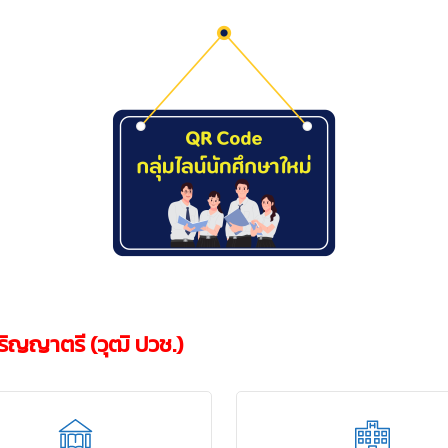
ปริญญาตรี (วุฒิ ปวช.)