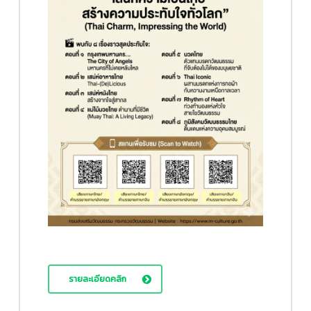
รายละเอียดคลิก