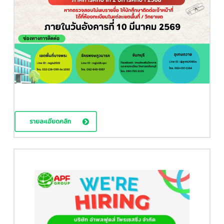
รายละเอียดคลิก