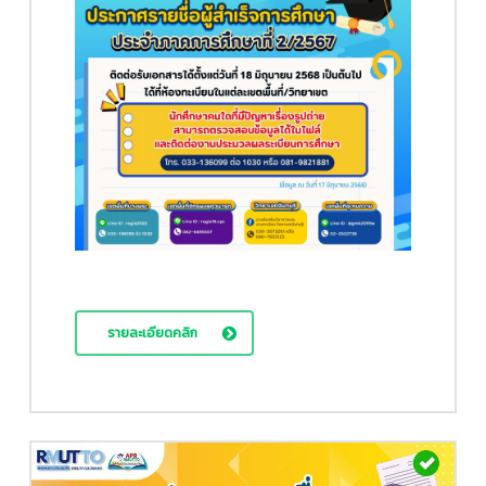
รายละเอียดคลิก