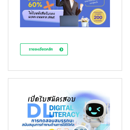
รายละเอียดคลิก