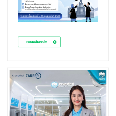
รายละเอียดคลิก