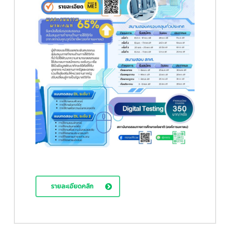
รายละเอียดคลิก