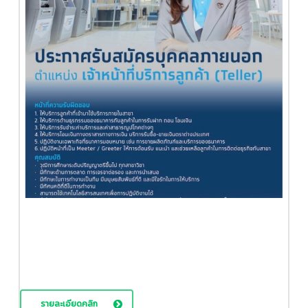
รายละเอียดคลิก