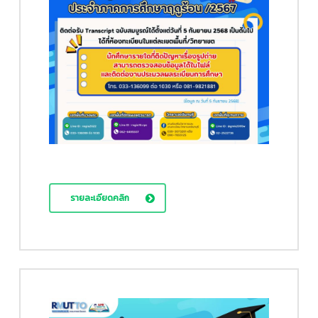
รายละเอียดคลิก