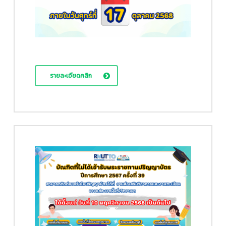
รายละเอียดคลิก