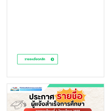
รายละเอียดคลิก