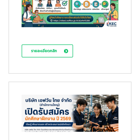
รายละเอียดคลิก